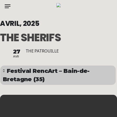
Menu
Skip
to
main
AVRIL, 2025
content
THE SHERIFS
27
THE PATROUILLE
AVR
Festival RencArt – Bain-de-
Bretagne (35)