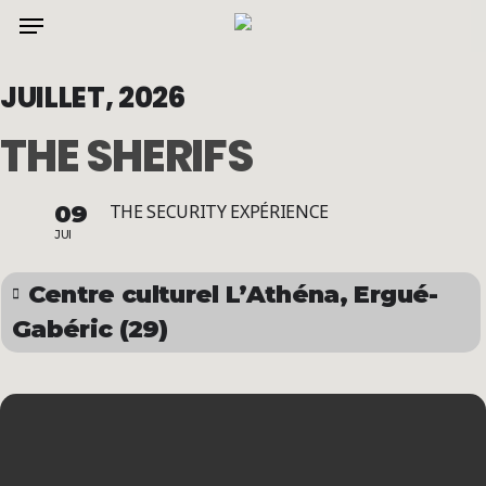
Menu
Skip
to
main
JUILLET, 2026
content
THE SHERIFS
09
THE SECURITY EXPÉRIENCE
JUI
Centre culturel L’Athéna, Ergué-
Gabéric (29)