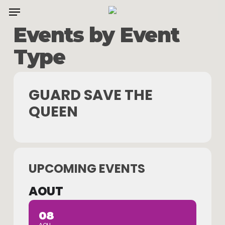
Menu
Skip
to
Events by Event
main
Type
content
GUARD SAVE THE
QUEEN
UPCOMING EVENTS
AOUT
08